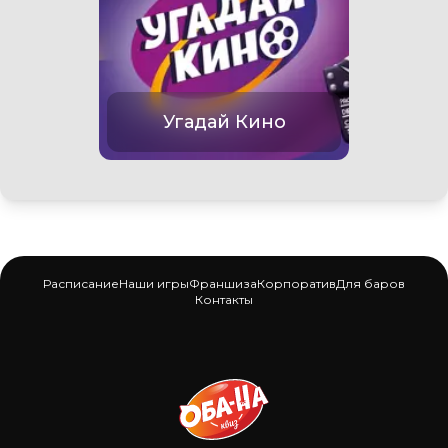
Угадай Кино
Расписание
Наши игры
Франшиза
Корпоратив
Для баров
Контакты