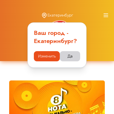
Екатеринбург
Ваш город -
Екатеринбург
?
8-я НОТА
Изменить
Да