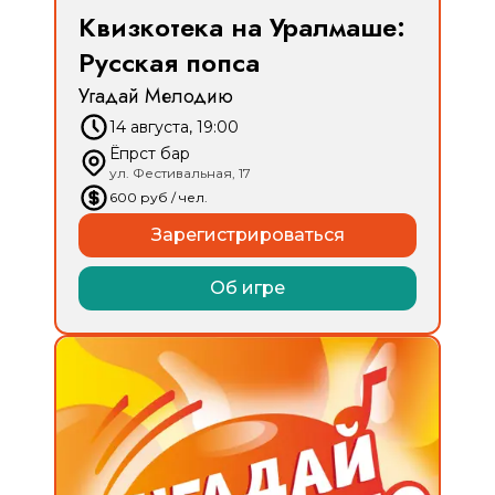
Квизкотека на Уралмаше:
Русская попса
Угадай Мелодию
14 августа, 19:00
Ёпрст бар
ул. Фестивальная, 17
600
руб
/ чел.
Зарегистрироваться
Об игре