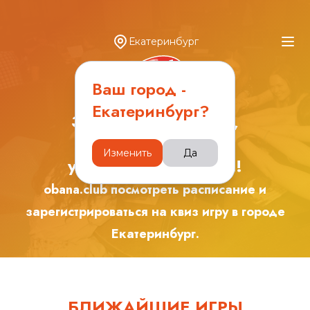
Екатеринбург
Ваш город -
Екатеринбург
?
Зарядись эмоциями,
играя с друзьями в
Изменить
Да
увлекательные игры!
obana.club посмотреть расписание и
зарегистрироваться на квиз игру в городе
Екатеринбург
.
БЛИЖАЙШИЕ ИГРЫ