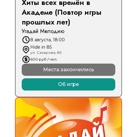
Хиты всех времён в
Академе (Повтор игры
прошлых лет)
Угадай Мелодию
8 августа, 18:00
Hide in 85
ул. Сахарова, 85
600
руб
/ чел.
Места закончились
Об игре