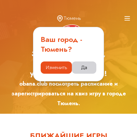
Тюмень
Ваш город -
Тюмень
?
Зарядись эмоциями,
играя с друзьями в
Изменить
Да
увлекательные игры!
obana.club посмотреть расписание и
зарегистрироваться на квиз игру в городе
Тюмень
.
БЛИЖАЙШИЕ ИГРЫ