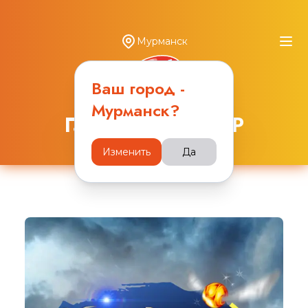
Мурманск
Ваш город -
Мурманск
?
Гарри Поттер CUP
Изменить
Да