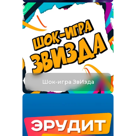
Шок-игра ЗвИзда