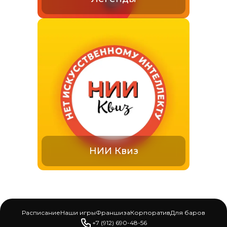
НИИ Квиз
Расписание
Наши игры
Франшиза
Корпоратив
Для баров
+7 (912) 690-48-56