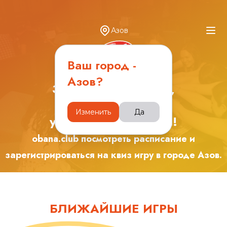
Азов
Ваш город -
Азов
?
Зарядись эмоциями,
играя с друзьями в
Изменить
Да
увлекательные игры!
obana.club посмотреть расписание и
зарегистрироваться на квиз игру в городе
Азов
.
БЛИЖАЙШИЕ ИГРЫ