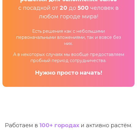
с посадкой от
20
до
500
человек в
любом городе мира!
Есть решения как с небольшими
первоначальными вложениями, так и вовсе без
них.
А в некоторых случаях мы вообще предоставляем
пробный период сотрудничества.
Нужно просто начать!
Работаем в
100+ городах
и активно растём.