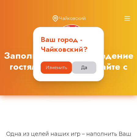
Чайковский
Ваш город -
Чайковский
?
Заполняйте ваше заведение
гостями и зарабатывайте с
Изменить
Да
Obana.club
Одна из целей наших игр – наполнить Ваш