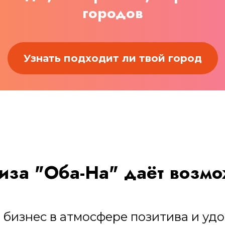
городов
Узнать подходит ли твой город
за "Оба-На" даёт возмо
й бизнес в атмосфере позитива и удо