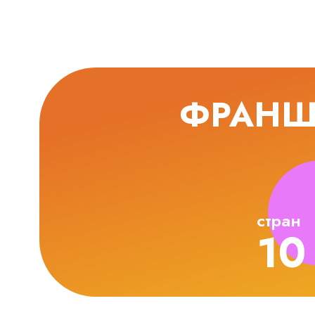
ФРАНШИ
стран
10