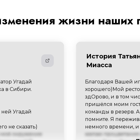
изменения жизни наших 
История Татья
Миасса
атор Угадай 
Благодаря Вашей иг
а в Сибири. 
хорошего)Мой рестор
здОрово, и в том чи
пришёлся моим гостя
ней Угадай 
команды в резерв. А 
помните. Я пережива
о не сказать) 
немного времени, и 
 моё окружение 
желаю процветания 