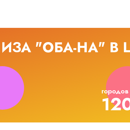
ЗА "ОБА-НА" В
городов
12