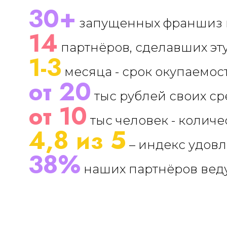
30+
запущенных франшиз в
14
партнёров, сделавших эт
1-3
месяца - срок окупаемо
от 20
тыс рублей своих с
от 10
тыс человек - колич
4,8 из 5
– индекс удов
38%
наших партнёров веду