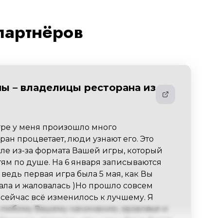
партнёров
ны – владелицы ресторана из
ре у меня произошло много 
ан процветает, люди узнают его. Это 
сле из-за формата Вашей игры, который 
м по душе. На 6 января записываются 
ведь первая игра была 5 мая, как Вы 
ла и жаловалась )Но прошло совсем 
сейчас всё изменилось к лучшему. Я 
любому Вашему начинанию, здоровья и 