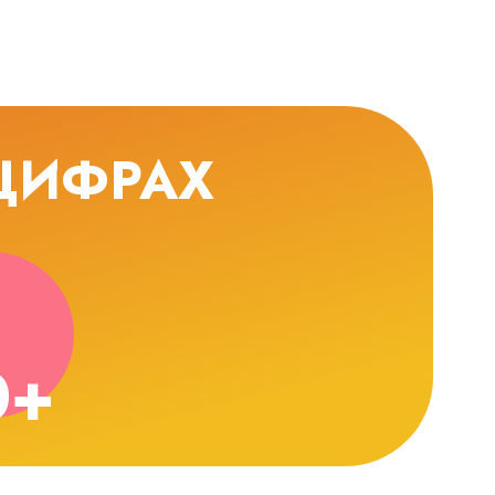
 ЦИФРАХ
0+