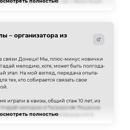
осмотреть полностью
лизким. Надеюсь, что у нас с Вами будет 
ля новых игр и сотрудничества)С 
 годом!
ы – организатора из
а связи Донецк! Мы, плюс-минус новички 
гадай мелодию, хотя, может быть полгода-
й этап. На мой взгляд, передача опыта-
я тех, кто собирается связать свое 
й.

я играли в квизы, общий стаж 10 лет, из 
 Угадай мелодию в Таганроге♥️. Решение 
осмотреть полностью
ишло с перспективой возвращения в 
 и понимания того, что у нас такого еще 
к запуску была очень нервозной, несмотря 