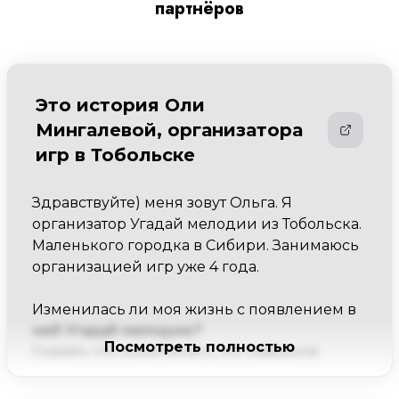
партнёров
Это история Оли
Мингалевой, организатора
игр в Тобольске
Здравствуйте) меня зовут Ольга. Я 
организатор Угадай мелодии из Тобольска. 
Маленького городка в Сибири. Занимаюсь 
организацией игр уже 4 года.

Изменилась ли моя жизнь с появлением в 
ней Угадай мелодию?

Посмотреть полностью
Сказать что изменилась, это наверное 
ничего не сказать) "Угадай Мелодию" 
вдохнула в меня, да и в моё окружение 