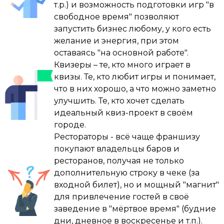
В какой-то момент мы решили, что кроме 
т.р.) и возможность подготовки игр "в
шаг и это было круто , почти сразу я 
квизов ничего не нужно. И теперь мои дни 
свободное время" позволяют
преодолел страх публичных выступлений ( 
устроены иначе: больше нет офисов, 
запустить бизнес любому, у кого есть
был небольшой опыт ранее ) , дальше я 
заводов или ДК. Только игры, подготовка и 
желание и энергия, при этом
прошел обучающий курс у Дмитрия 
кайф от того, что делаешь то, что нравится.

оставаясь "на основной работе".
Фурсова , пару индивидуальных занятий, 
Квизеры – те, кто много играет в
но самое главное я постоянно шаг за шагом 
И знаете что? Я доволен.

квизы. Те, кто любит игры и понимает,
закреплял в себе уверенность !

что в них хорошо, а что можно заметно
P.S. Если бы кто-то сказал мне в 2015-м, что 
улучшить. Те, кто хочет сделать
Начинали с 4-5-6 команд в зале , тягаться 
случайный поиск развлечений для детей 
идеальный квиз-проект в своём
было тяжковато с «тяжеловесом» МЗГБ , 
приведет к такому, я бы, наверное, не 
городе.
опытный ведущий и достаточно хороший 
поверил. Но вот она — жизнь.
Рестораторы - всё чаще франшизу
организатор в одном лице у них , НО самое 
покупают владельцы баров и
главное я не сдался и продолжал 
ресторанов, получая не только
проводить игры , прошел год - другой и мы 
дополнительную строку в чеке (за
уверено закрепились в городе , сейчас 
входной билет), но и мощный "магнит"
солд-аут в зале все чаще стало делом 
для привлечение гостей в своё
обычным ( 150-170 человек в зале ) , а когда-
заведение в "мёртвое время" (будние
то я мечтал о заветной «соточке» 🙂

дни, дневное в воскресенье и т.п.).