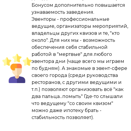
Бонусом дополнительно повышается
Благодаря Угадайке за 3 года я получил 
узнаваемость заведения.
невероятный организаторский опыт , 
Эвенторы - профессиональные
раскачал в себе ведущего ( уже были игры 
ведущие, организаторы мероприятий,
и мероприятия корпоративного формата ) , 
владельцы других квизов и те, "кто
авто/квартиру/ипотеку не взял , но сделал 
около". Для них мы - возможность
ремонт в «трешечке» под 100 квадратов и 
обеспечения себя стабильной
заработал на путешествие мечты , а это в 
работой в "мертвые" для любого
наших реалиях очень и очень неплохо , 
эвентора дни (чаще всего мы играем
надо сказать что это мой не основной 
по будням). А знакомые в эвент-сфере
заработок , а по-настоящему любимое хобби 
своего города (среди руководства
, я понял смысл фразы «Найди себе дело по 
ресторанов, с другими ведущими и
душе и тебе не придётся трудиться ни 
т.п.) позволяют организовать всё "как
одного дня в жизни.»

два пальца...помыть" Где-то слышали
что ведущему "со своим квизом"
Дорогой друг ,от себя я пожелал бы тебе - 
можно даже ипотеку брать -
не боятся и пробовать , но если дела сразу 
стабильность позволяет).
не пойдут в гору , не унывать и не опускать 
руки , а просто продолжать двигаться 