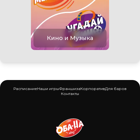
Кино и Музыка
Расписание
Наши игры
Франшиза
Корпоратив
Для баров
Контакты