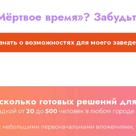
Мёртвое время»? Забудьт
знать о возможностях для моего завед
сколько готовых решений для
адкой от
20
до
500
человек в любом городе
с небольшими первоначальными вложениями, та