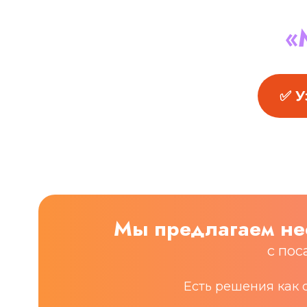
«
✅ У
Мы предлагаем не
с пос
Есть решения как 