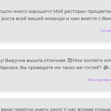
ошло много хорошего! Мой ресторан процветает
и роста всей вашей команде и нам вместе с Вам
Татья
ву! Выручка вышла отличная 🥰 Мои коллеги хо
Парнасе. Вы приведёте им таких же гостей? 😄»
Яна, руков
 вами приятно иметь дело! У нас вторая площ