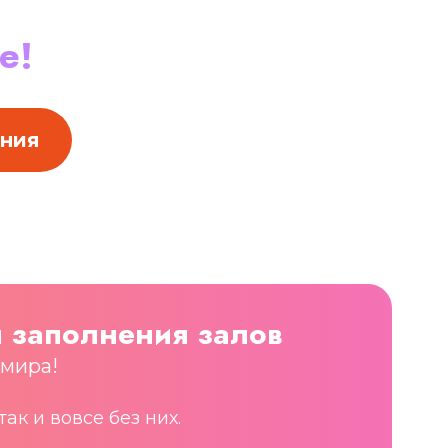
е!
ения
 заполнения залов
 мира!
к и вовсе без них.