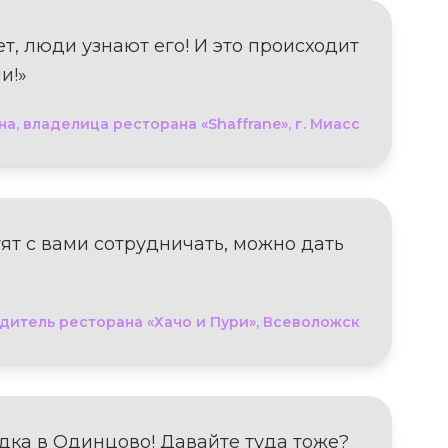
, люди узнают его! И это происходит
и!»
на, владелица ресторана «Shaffrane», г. Миасс
тят с вами сотрудничать, можно дать
одитель ресторана «Хачо и Пури», Всеволожск
адка в Одинцово! Давайте туда тоже?