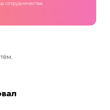
д сотрудничества.
тём.
овал