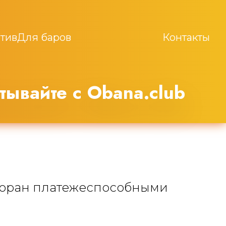
тив
Для баров
Контакты
тывайте с Obana.club
сторан платежеспособными