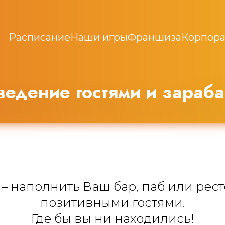
Расписание
Наши игры
Франшиза
Корпора
едение гостями и зараба
 – наполнить Ваш бар, паб или ре
позитивными гостями.
Где бы вы ни находились!