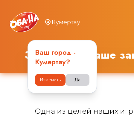
Кумертау
Ваш город -
Заполняйте ваше зав
Кумертау
?
Изменить
Да
Одна из целей наших игр