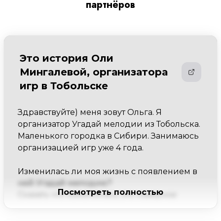
партнёров
Это история Оли
Мингалевой, организатора
игр в Тобольске
Здравствуйте) меня зовут Ольга. Я 
организатор Угадай мелодии из Тобольска. 
Маленького городка в Сибири. Занимаюсь 
организацией игр уже 4 года.

Изменилась ли моя жизнь с появлением в 
ней Угадай мелодию?

Посмотреть полностью
Сказать что изменилась, это наверное 
ничего не сказать) "Угадай Мелодию" 
вдохнула в меня, да и в моё окружение 