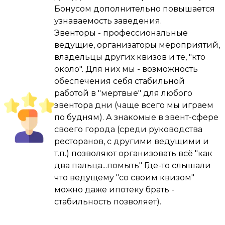
Бонусом дополнительно повышается
Благодаря Угадайке за 3 года я получил 
узнаваемость заведения.
невероятный организаторский опыт , 
Эвенторы - профессиональные
раскачал в себе ведущего ( уже были игры 
ведущие, организаторы мероприятий,
и мероприятия корпоративного формата ) , 
владельцы других квизов и те, "кто
авто/квартиру/ипотеку не взял , но сделал 
около". Для них мы - возможность
ремонт в «трешечке» под 100 квадратов и 
обеспечения себя стабильной
заработал на путешествие мечты , а это в 
работой в "мертвые" для любого
наших реалиях очень и очень неплохо , 
эвентора дни (чаще всего мы играем
надо сказать что это мой не основной 
по будням). А знакомые в эвент-сфере
заработок , а по-настоящему любимое хобби 
своего города (среди руководства
, я понял смысл фразы «Найди себе дело по 
ресторанов, с другими ведущими и
душе и тебе не придётся трудиться ни 
т.п.) позволяют организовать всё "как
одного дня в жизни.»

два пальца...помыть" Где-то слышали
что ведущему "со своим квизом"
Дорогой друг ,от себя я пожелал бы тебе - 
можно даже ипотеку брать -
не боятся и пробовать , но если дела сразу 
стабильность позволяет).
не пойдут в гору , не унывать и не опускать 
руки , а просто продолжать двигаться 