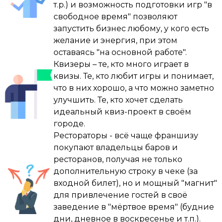
В какой-то момент мы решили, что кроме 
т.р.) и возможность подготовки игр "в
шаг и это было круто , почти сразу я 
квизов ничего не нужно. И теперь мои дни 
свободное время" позволяют
преодолел страх публичных выступлений ( 
устроены иначе: больше нет офисов, 
запустить бизнес любому, у кого есть
был небольшой опыт ранее ) , дальше я 
заводов или ДК. Только игры, подготовка и 
желание и энергия, при этом
прошел обучающий курс у Дмитрия 
кайф от того, что делаешь то, что нравится.

оставаясь "на основной работе".
Фурсова , пару индивидуальных занятий, 
Квизеры – те, кто много играет в
но самое главное я постоянно шаг за шагом 
И знаете что? Я доволен.

квизы. Те, кто любит игры и понимает,
закреплял в себе уверенность !

что в них хорошо, а что можно заметно
P.S. Если бы кто-то сказал мне в 2015-м, что 
улучшить. Те, кто хочет сделать
Начинали с 4-5-6 команд в зале , тягаться 
случайный поиск развлечений для детей 
идеальный квиз-проект в своём
было тяжковато с «тяжеловесом» МЗГБ , 
приведет к такому, я бы, наверное, не 
городе.
опытный ведущий и достаточно хороший 
поверил. Но вот она — жизнь.
Рестораторы - всё чаще франшизу
организатор в одном лице у них , НО самое 
покупают владельцы баров и
главное я не сдался и продолжал 
ресторанов, получая не только
проводить игры , прошел год - другой и мы 
дополнительную строку в чеке (за
уверено закрепились в городе , сейчас 
входной билет), но и мощный "магнит"
солд-аут в зале все чаще стало делом 
для привлечение гостей в своё
обычным ( 150-170 человек в зале ) , а когда-
заведение в "мёртвое время" (будние
то я мечтал о заветной «соточке» 🙂

дни, дневное в воскресенье и т.п.).