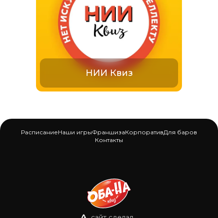
НИИ Квиз
Расписание
Наши игры
Франшиза
Корпоратив
Для баров
Контакты
сайт сделал