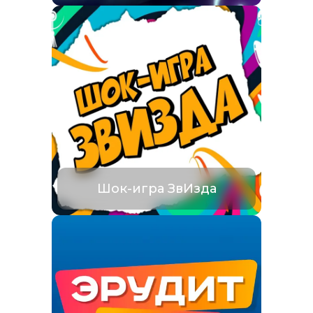
Шок-игра ЗвИзда