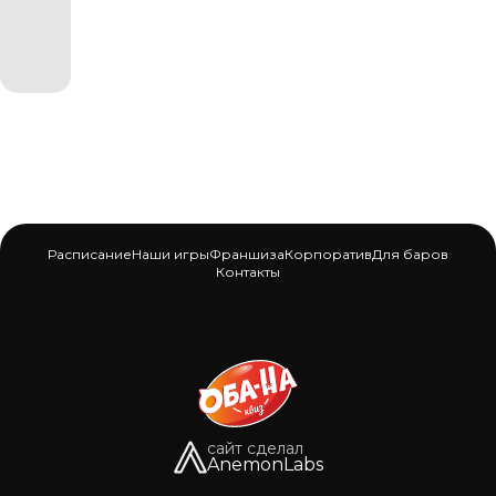
Расписание
Наши игры
Франшиза
Корпоратив
Для баров
Контакты
сайт сделал
AnemonLabs