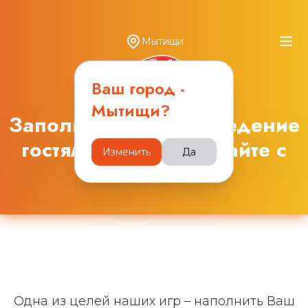
Мытищи
Ваш город -
Мытищи
?
Заполняйте ваше заведение
гостями и зарабатывайте с
Изменить
Да
Obana.club
Одна из целей наших игр – наполнить Ваш