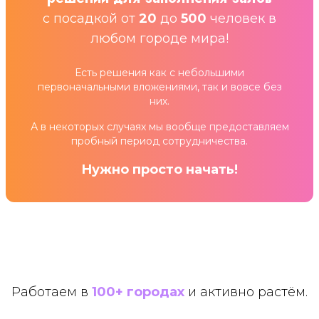
с посадкой от
20
до
500
человек в
любом городе мира!
Есть решения как с небольшими
первоначальными вложениями, так и вовсе без
них.
А в некоторых случаях мы вообще предоставляем
пробный период сотрудничества.
Нужно просто начать!
Работаем в
100+ городах
и активно растём.