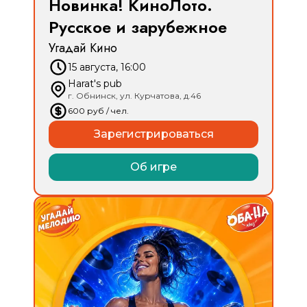
Новинка! КиноЛото.
Русское и зарубежное
Угадай Кино
15 августа, 16:00
Harat's pub
г. Обнинск, ул. Курчатова, д.46
600
руб
/ чел.
Зарегистрироваться
Об игре