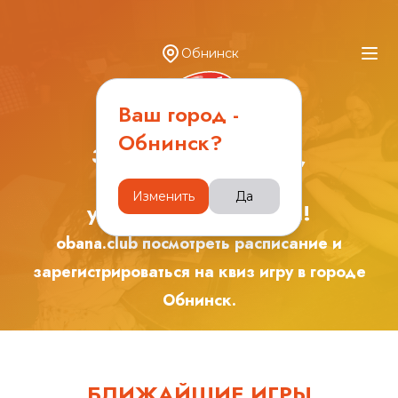
Обнинск
Ваш город -
Обнинск
?
Зарядись эмоциями,
играя с друзьями в
Изменить
Да
увлекательные игры!
obana.club посмотреть расписание и
зарегистрироваться на квиз игру в городе
Обнинск
.
БЛИЖАЙШИЕ ИГРЫ