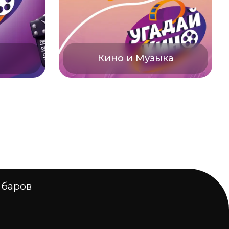
о
Кино и Музыка
 баров