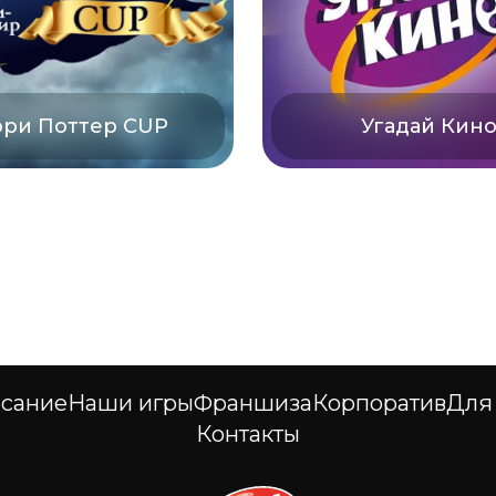
рри Поттер CUP
Угадай Кин
сание
Наши игры
Франшиза
Корпоратив
Для
Контакты