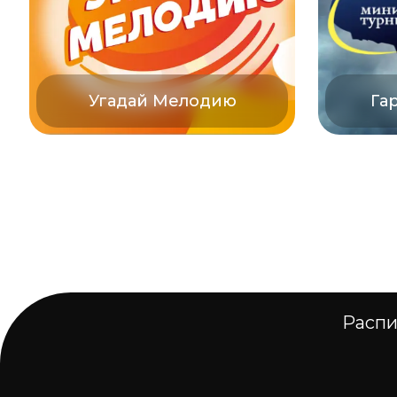
Угадай Мелодию
Га
Распи