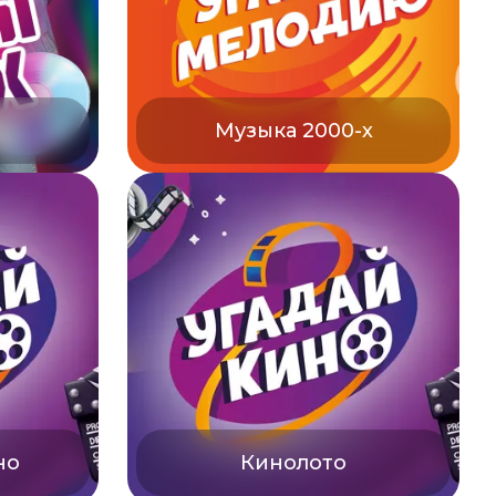
Музыка 2000-х
но
Кинолото