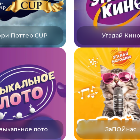
рри Поттер CUP
Угадай Кин
зыкальное лото
ЗаПОЙная