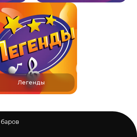
Легенды
 баров