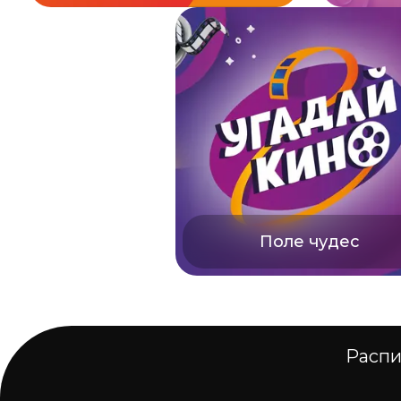
Поле чудес
Распи