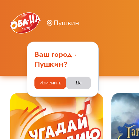
Пушкин
Ваш город -
Пушкин
?
Изменить
Да