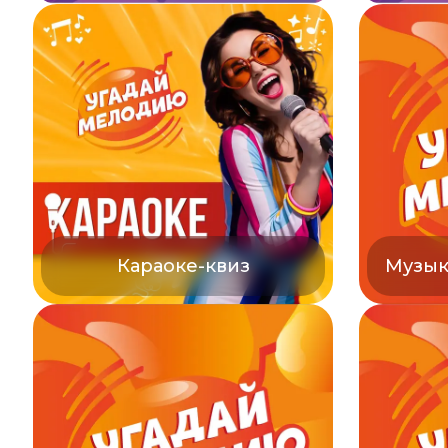
Караоке-квиз
Музык