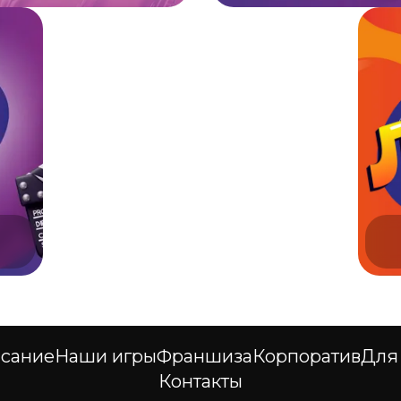
сание
Наши игры
Франшиза
Корпоратив
Для
Контакты