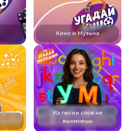
о
Кино и Музыка
Из песни слов не
выкинешь