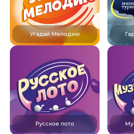
Угадай Мелодию
Га
Русское лото
Му