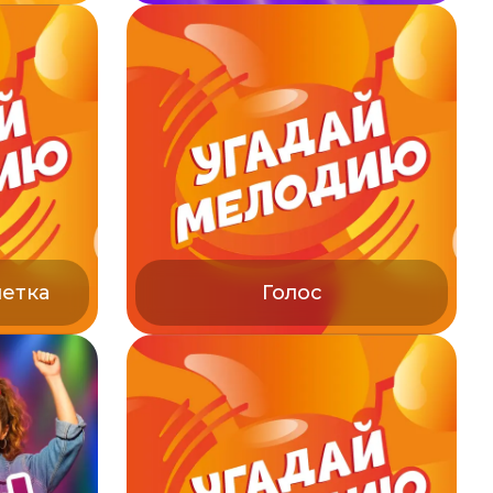
летка
Голос