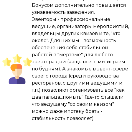
Бонусом дополнительно повышается
Благодаря Угадайке за 3 года я получил 
узнаваемость заведения.
невероятный организаторский опыт , 
Эвенторы - профессиональные
раскачал в себе ведущего ( уже были игры 
ведущие, организаторы мероприятий,
и мероприятия корпоративного формата ) , 
владельцы других квизов и те, "кто
авто/квартиру/ипотеку не взял , но сделал 
около". Для них мы - возможность
ремонт в «трешечке» под 100 квадратов и 
обеспечения себя стабильной
заработал на путешествие мечты , а это в 
работой в "мертвые" для любого
наших реалиях очень и очень неплохо , 
эвентора дни (чаще всего мы играем
надо сказать что это мой не основной 
по будням). А знакомые в эвент-сфере
заработок , а по-настоящему любимое хобби 
своего города (среди руководства
, я понял смысл фразы «Найди себе дело по 
ресторанов, с другими ведущими и
душе и тебе не придётся трудиться ни 
т.п.) позволяют организовать всё "как
одного дня в жизни.»

два пальца...помыть" Где-то слышали
что ведущему "со своим квизом"
Дорогой друг ,от себя я пожелал бы тебе - 
можно даже ипотеку брать -
не боятся и пробовать , но если дела сразу 
стабильность позволяет).
не пойдут в гору , не унывать и не опускать 
руки , а просто продолжать двигаться 