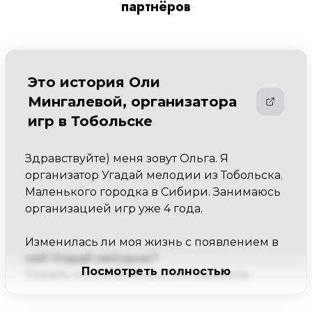
партнёров
Это история Оли
Мингалевой, организатора
игр в Тобольске
Здравствуйте) меня зовут Ольга. Я 
организатор Угадай мелодии из Тобольска. 
Маленького городка в Сибири. Занимаюсь 
организацией игр уже 4 года.

Изменилась ли моя жизнь с появлением в 
ней Угадай мелодию?

Посмотреть полностью
Сказать что изменилась, это наверное 
ничего не сказать) "Угадай Мелодию" 
вдохнула в меня, да и в моё окружение 