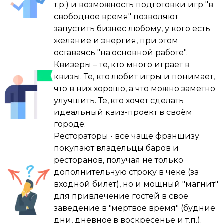
В какой-то момент мы решили, что кроме 
т.р.) и возможность подготовки игр "в
шаг и это было круто , почти сразу я 
квизов ничего не нужно. И теперь мои дни 
свободное время" позволяют
преодолел страх публичных выступлений ( 
устроены иначе: больше нет офисов, 
запустить бизнес любому, у кого есть
был небольшой опыт ранее ) , дальше я 
заводов или ДК. Только игры, подготовка и 
желание и энергия, при этом
прошел обучающий курс у Дмитрия 
кайф от того, что делаешь то, что нравится.

оставаясь "на основной работе".
Фурсова , пару индивидуальных занятий, 
Квизеры – те, кто много играет в
но самое главное я постоянно шаг за шагом 
И знаете что? Я доволен.

квизы. Те, кто любит игры и понимает,
закреплял в себе уверенность !

что в них хорошо, а что можно заметно
P.S. Если бы кто-то сказал мне в 2015-м, что 
улучшить. Те, кто хочет сделать
Начинали с 4-5-6 команд в зале , тягаться 
случайный поиск развлечений для детей 
идеальный квиз-проект в своём
было тяжковато с «тяжеловесом» МЗГБ , 
приведет к такому, я бы, наверное, не 
городе.
опытный ведущий и достаточно хороший 
поверил. Но вот она — жизнь.
Рестораторы - всё чаще франшизу
организатор в одном лице у них , НО самое 
покупают владельцы баров и
главное я не сдался и продолжал 
ресторанов, получая не только
проводить игры , прошел год - другой и мы 
дополнительную строку в чеке (за
уверено закрепились в городе , сейчас 
входной билет), но и мощный "магнит"
солд-аут в зале все чаще стало делом 
для привлечение гостей в своё
обычным ( 150-170 человек в зале ) , а когда-
заведение в "мёртвое время" (будние
то я мечтал о заветной «соточке» 🙂

дни, дневное в воскресенье и т.п.).