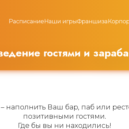
Расписание
Наши игры
Франшиза
Корпор
едение гостями и зараба
 – наполнить Ваш бар, паб или ре
позитивными гостями.
Где бы вы ни находились!