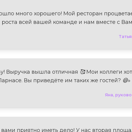
ошло много хорошего! Мой ресторан процветает
и роста всей вашей команде и нам вместе с Вам
Татья
ву! Выручка вышла отличная 🥰 Мои коллеги хо
Парнасе. Вы приведёте им таких же гостей? 😄»
Яна, руков
 вами приятно иметь дело! У нас вторая площ