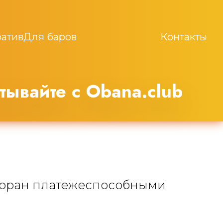
атив
Для баров
Контакты
тывайте с Obana.club
сторан платежеспособными