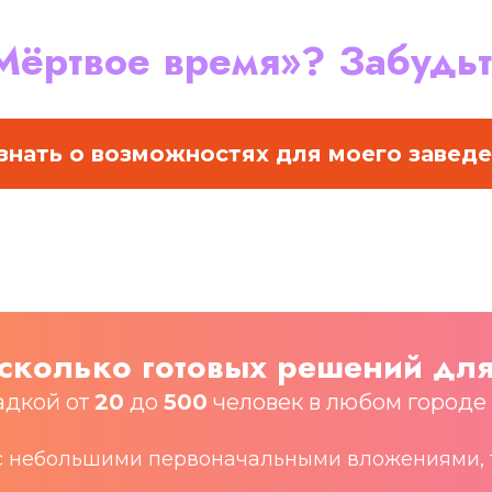
Мёртвое время»? Забудьт
знать о возможностях для моего завед
сколько готовых решений для
адкой от
20
до
500
человек в любом городе
с небольшими первоначальными вложениями, та