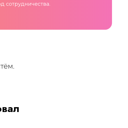
д сотрудничества.
тём.
овал