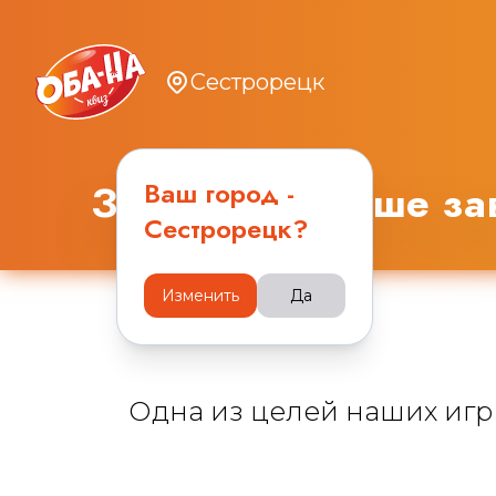
Сестрорецк
Ваш город -
Заполняйте ваше зав
Сестрорецк
?
Изменить
Да
Одна из целей наших игр