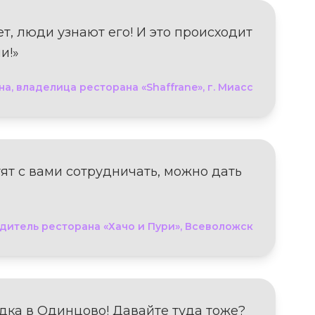
, люди узнают его! И это происходит
и!»
на, владелица ресторана «Shaffrane», г. Миасс
тят с вами сотрудничать, можно дать
одитель ресторана «Хачо и Пури», Всеволожск
адка в Одинцово! Давайте туда тоже?