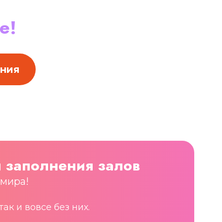
е!
ения
 заполнения залов
 мира!
к и вовсе без них.