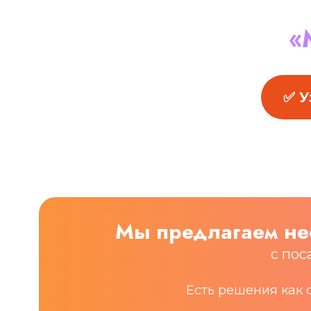
«
✅ У
Мы предлагаем не
с пос
Есть решения как 