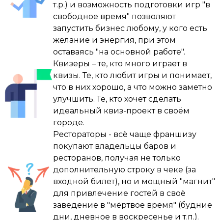
В какой-то момент мы решили, что кроме 
т.р.) и возможность подготовки игр "в
шаг и это было круто , почти сразу я 
квизов ничего не нужно. И теперь мои дни 
свободное время" позволяют
преодолел страх публичных выступлений ( 
устроены иначе: больше нет офисов, 
запустить бизнес любому, у кого есть
был небольшой опыт ранее ) , дальше я 
заводов или ДК. Только игры, подготовка и 
желание и энергия, при этом
прошел обучающий курс у Дмитрия 
кайф от того, что делаешь то, что нравится.

оставаясь "на основной работе".
Фурсова , пару индивидуальных занятий, 
Квизеры – те, кто много играет в
но самое главное я постоянно шаг за шагом 
И знаете что? Я доволен.

квизы. Те, кто любит игры и понимает,
закреплял в себе уверенность !

что в них хорошо, а что можно заметно
P.S. Если бы кто-то сказал мне в 2015-м, что 
улучшить. Те, кто хочет сделать
Начинали с 4-5-6 команд в зале , тягаться 
случайный поиск развлечений для детей 
идеальный квиз-проект в своём
было тяжковато с «тяжеловесом» МЗГБ , 
приведет к такому, я бы, наверное, не 
городе.
опытный ведущий и достаточно хороший 
поверил. Но вот она — жизнь.
Рестораторы - всё чаще франшизу
организатор в одном лице у них , НО самое 
покупают владельцы баров и
главное я не сдался и продолжал 
ресторанов, получая не только
проводить игры , прошел год - другой и мы 
дополнительную строку в чеке (за
уверено закрепились в городе , сейчас 
входной билет), но и мощный "магнит"
солд-аут в зале все чаще стало делом 
для привлечение гостей в своё
обычным ( 150-170 человек в зале ) , а когда-
заведение в "мёртвое время" (будние
то я мечтал о заветной «соточке» 🙂

дни, дневное в воскресенье и т.п.).