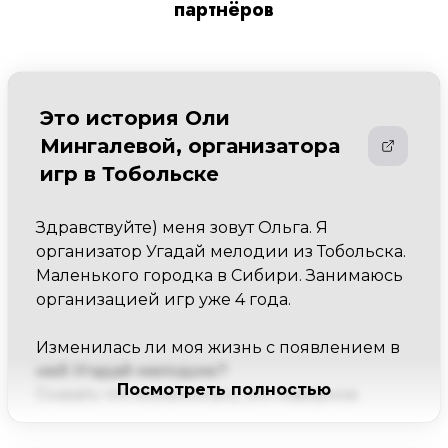
партнёров
Это история Оли
Мингалевой, организатора
игр в Тобольске
Здравствуйте) меня зовут Ольга. Я 
организатор Угадай мелодии из Тобольска. 
Маленького городка в Сибири. Занимаюсь 
организацией игр уже 4 года.

Изменилась ли моя жизнь с появлением в 
ней Угадай мелодию?

Посмотреть полностью
Сказать что изменилась, это наверное 
ничего не сказать) "Угадай Мелодию" 
вдохнула в меня, да и в моё окружение 