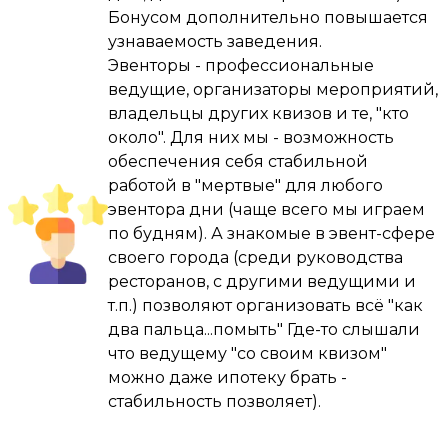
Бонусом дополнительно повышается
Благодаря Угадайке за 3 года я получил 
узнаваемость заведения.
невероятный организаторский опыт , 
Эвенторы - профессиональные
раскачал в себе ведущего ( уже были игры 
ведущие, организаторы мероприятий,
и мероприятия корпоративного формата ) , 
владельцы других квизов и те, "кто
авто/квартиру/ипотеку не взял , но сделал 
около". Для них мы - возможность
ремонт в «трешечке» под 100 квадратов и 
обеспечения себя стабильной
заработал на путешествие мечты , а это в 
работой в "мертвые" для любого
наших реалиях очень и очень неплохо , 
эвентора дни (чаще всего мы играем
надо сказать что это мой не основной 
по будням). А знакомые в эвент-сфере
заработок , а по-настоящему любимое хобби 
своего города (среди руководства
, я понял смысл фразы «Найди себе дело по 
ресторанов, с другими ведущими и
душе и тебе не придётся трудиться ни 
т.п.) позволяют организовать всё "как
одного дня в жизни.»

два пальца...помыть" Где-то слышали
что ведущему "со своим квизом"
Дорогой друг ,от себя я пожелал бы тебе - 
можно даже ипотеку брать -
не боятся и пробовать , но если дела сразу 
стабильность позволяет).
не пойдут в гору , не унывать и не опускать 
руки , а просто продолжать двигаться 