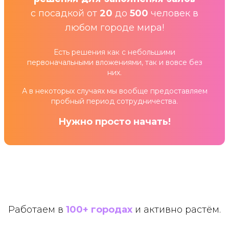
с посадкой от
20
до
500
человек в
любом городе мира!
Есть решения как с небольшими
первоначальными вложениями, так и вовсе без
них.
А в некоторых случаях мы вообще предоставляем
пробный период сотрудничества.
Нужно просто начать!
Работаем в
100+ городах
и активно растём.