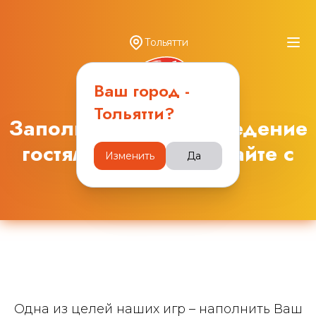
Тольятти
Ваш город -
Тольятти
?
Заполняйте ваше заведение
гостями и зарабатывайте с
Изменить
Да
Obana.club
Одна из целей наших игр – наполнить Ваш