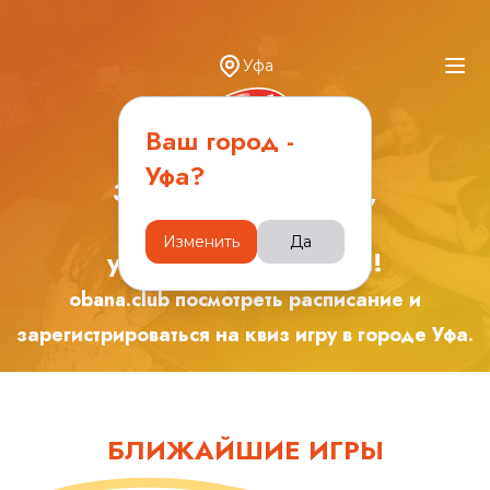
Уфа
Ваш город -
Уфа
?
Зарядись эмоциями,
играя с друзьями в
Изменить
Да
увлекательные игры!
obana.club посмотреть расписание и
зарегистрироваться на квиз игру в городе
Уфа
.
БЛИЖАЙШИЕ ИГРЫ