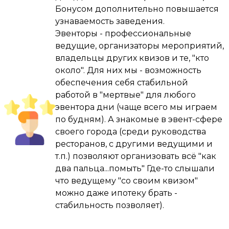
Бонусом дополнительно повышается
Благодаря Угадайке за 3 года я получил 
узнаваемость заведения.
невероятный организаторский опыт , 
Эвенторы - профессиональные
раскачал в себе ведущего ( уже были игры 
ведущие, организаторы мероприятий,
и мероприятия корпоративного формата ) , 
владельцы других квизов и те, "кто
авто/квартиру/ипотеку не взял , но сделал 
около". Для них мы - возможность
ремонт в «трешечке» под 100 квадратов и 
обеспечения себя стабильной
заработал на путешествие мечты , а это в 
работой в "мертвые" для любого
наших реалиях очень и очень неплохо , 
эвентора дни (чаще всего мы играем
надо сказать что это мой не основной 
по будням). А знакомые в эвент-сфере
заработок , а по-настоящему любимое хобби 
своего города (среди руководства
, я понял смысл фразы «Найди себе дело по 
ресторанов, с другими ведущими и
душе и тебе не придётся трудиться ни 
т.п.) позволяют организовать всё "как
одного дня в жизни.»

два пальца...помыть" Где-то слышали
что ведущему "со своим квизом"
Дорогой друг ,от себя я пожелал бы тебе - 
можно даже ипотеку брать -
не боятся и пробовать , но если дела сразу 
стабильность позволяет).
не пойдут в гору , не унывать и не опускать 
руки , а просто продолжать двигаться 