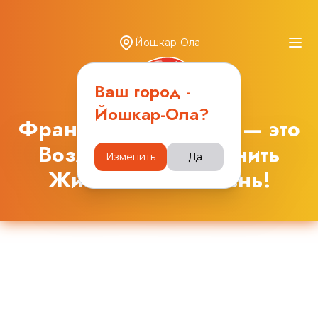
Йошкар-Ола
Ваш город -
Йошкар-Ола
?
Франшиза "Оба-На" — это
Возможность изменить
Изменить
Да
Жизнь. Твою жизнь!