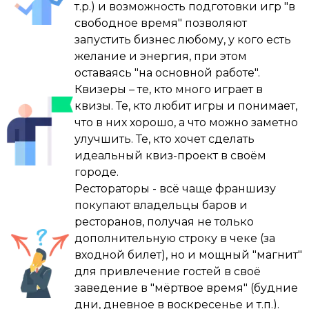
В какой-то момент мы решили, что кроме 
т.р.) и возможность подготовки игр "в
шаг и это было круто , почти сразу я 
квизов ничего не нужно. И теперь мои дни 
свободное время" позволяют
преодолел страх публичных выступлений ( 
устроены иначе: больше нет офисов, 
запустить бизнес любому, у кого есть
был небольшой опыт ранее ) , дальше я 
заводов или ДК. Только игры, подготовка и 
желание и энергия, при этом
прошел обучающий курс у Дмитрия 
кайф от того, что делаешь то, что нравится.

оставаясь "на основной работе".
Фурсова , пару индивидуальных занятий, 
Квизеры – те, кто много играет в
но самое главное я постоянно шаг за шагом 
И знаете что? Я доволен.

квизы. Те, кто любит игры и понимает,
закреплял в себе уверенность !

что в них хорошо, а что можно заметно
P.S. Если бы кто-то сказал мне в 2015-м, что 
улучшить. Те, кто хочет сделать
Начинали с 4-5-6 команд в зале , тягаться 
случайный поиск развлечений для детей 
идеальный квиз-проект в своём
было тяжковато с «тяжеловесом» МЗГБ , 
приведет к такому, я бы, наверное, не 
городе.
опытный ведущий и достаточно хороший 
поверил. Но вот она — жизнь.
Рестораторы - всё чаще франшизу
организатор в одном лице у них , НО самое 
покупают владельцы баров и
главное я не сдался и продолжал 
ресторанов, получая не только
проводить игры , прошел год - другой и мы 
дополнительную строку в чеке (за
уверено закрепились в городе , сейчас 
входной билет), но и мощный "магнит"
солд-аут в зале все чаще стало делом 
для привлечение гостей в своё
обычным ( 150-170 человек в зале ) , а когда-
заведение в "мёртвое время" (будние
то я мечтал о заветной «соточке» 🙂

дни, дневное в воскресенье и т.п.).