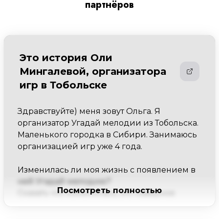
партнёров
Это история Оли
Мингалевой, организатора
игр в Тобольске
Здравствуйте) меня зовут Ольга. Я 
организатор Угадай мелодии из Тобольска. 
Маленького городка в Сибири. Занимаюсь 
организацией игр уже 4 года.

Изменилась ли моя жизнь с появлением в 
ней Угадай мелодию?

Посмотреть полностью
Сказать что изменилась, это наверное 
ничего не сказать) "Угадай Мелодию" 
вдохнула в меня, да и в моё окружение 