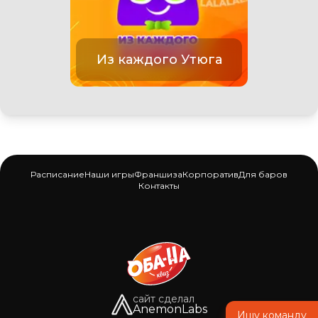
Из каждого Утюга
Расписание
Наши игры
Франшиза
Корпоратив
Для баров
Контакты
сайт сделал
AnemonLabs
Ищу команду