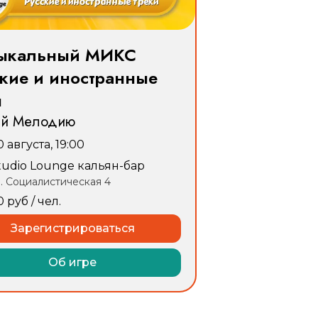
ыкальный МИКС
ские и иностранные
ы
ай Мелодию
0 августа, 19:00
tudio Lounge кальян-бар
л. Социалистическая 4
0
руб
/ чел.
Зарегистрироваться
Об игре