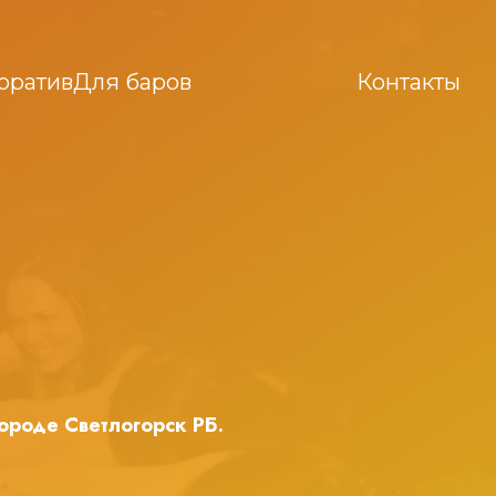
оратив
Для баров
Контакты
 городе
Светлогорск РБ
.