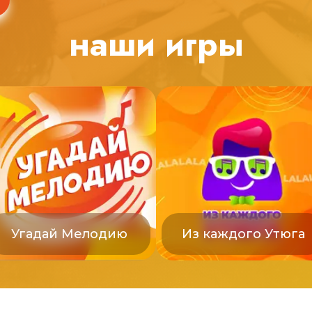
наши игры
Угадай Мелодию
Из каждого Утюга