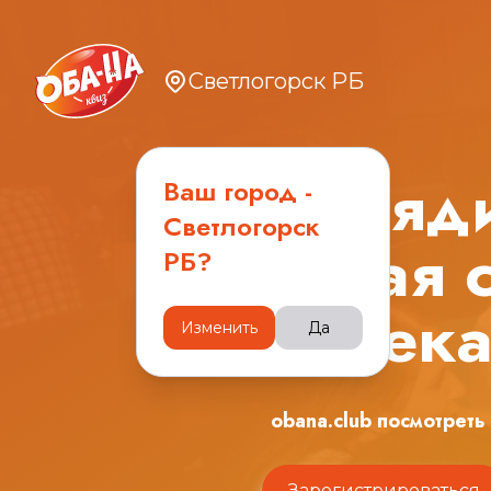
Светлогорск РБ
Заряди
Ваш город -
Светлогорск
играя 
РБ
?
увлека
Изменить
Да
obana.club посмотреть
Зарегистрироваться