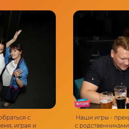
обраться с
Наши игры - прек
емя, играя и
с родственниками.