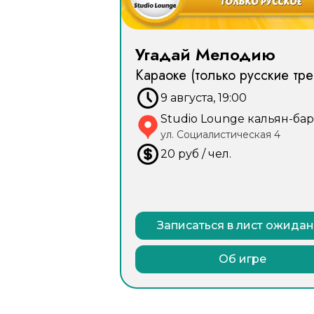
Угадай Мелодию
Караоке (только русские тре
9 августа, 19:00
Studio Lounge кальян-бар
ул. Социалистическая 4
20
руб
/ чел.
Записаться в лист ожида
Об игре