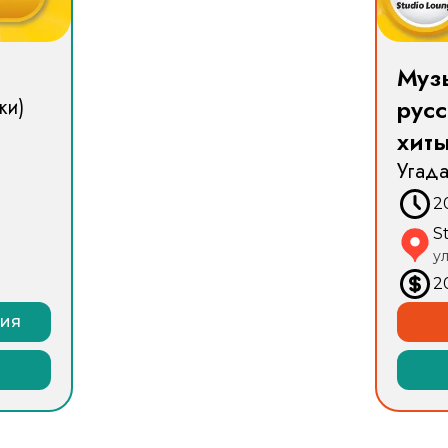
Муз
рус
ки)
хит
Угад
2
S
у
2
ния